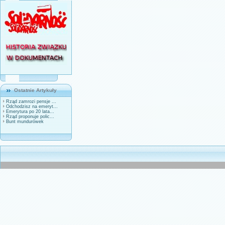
Ostatnie Artykuły
Rząd zamrozi pensje ...
Odchodzisz na emeryt...
Emerytura po 20 lata...
Rząd proponuje polic...
Bunt mundurówek