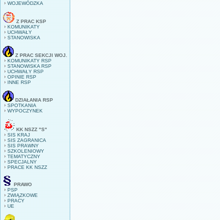
WOJEWÓDZKA
Z PRAC KSP
KOMUNIKATY
UCHWAŁY
STANOWISKA
Z PRAC SEKCJI WOJ.
KOMUNIKATY RSP
STANOWISKA RSP
UCHWAŁY RSP
OPINIE RSP
INNE RSP
DZIAŁANIA RSP
SPOTKANIA
WYPOCZYNEK
KK NSZZ "S"
SIS KRAJ
SIS ZAGRANICA
SIS PRAWNY
SZKOLENIOWY
TEMATYCZNY
SPECJALNY
PRACE KK NSZZ
PRAWO
PSP
ZWIĄZKOWE
PRACY
UE