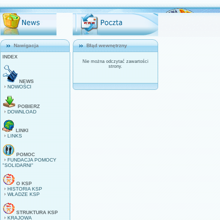
Nawigacja
Błąd wewnętrzny
INDEX
Nie można odczytać zawartości
strony.
NEWS
NOWOŚCI
POBIERZ
DOWNLOAD
LINKI
LINKS
POMOC
FUNDACJA POMOCY
"SOLIDARNI"
O KSP
HISTORIA KSP
WŁADZE KSP
STRUKTURA KSP
KRAJOWA