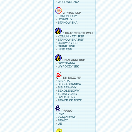
WOJEWÓDZKA
Z PRAC KSP
KOMUNIKATY
UCHWAŁY
STANOWISKA
Z PRAC SEKCJI WOJ.
KOMUNIKATY RSP
STANOWISKA RSP
UCHWAŁY RSP
OPINIE RSP
INNE RSP
DZIAŁANIA RSP
SPOTKANIA
WYPOCZYNEK
KK NSZZ "S"
SIS KRAJ
SIS ZAGRANICA
SIS PRAWNY
SZKOLENIOWY
TEMATYCZNY
SPECJALNY
PRACE KK NSZZ
PRAWO
PSP
ZWIĄZKOWE
PRACY
UE