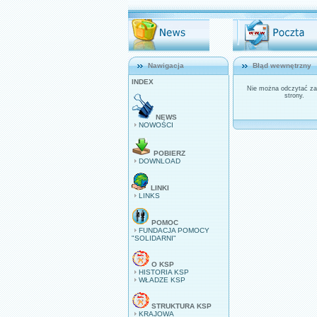
Nawigacja
Błąd wewnętrzny
INDEX
Nie można odczytać za
strony.
NEWS
NOWOŚCI
POBIERZ
DOWNLOAD
LINKI
LINKS
POMOC
FUNDACJA POMOCY
"SOLIDARNI"
O KSP
HISTORIA KSP
WŁADZE KSP
STRUKTURA KSP
KRAJOWA