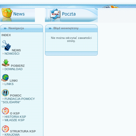
Nawigacja
Błąd wewnętrzny
INDEX
Nie można odczytać zawartości
strony.
NEWS
NOWOŚCI
POBIERZ
DOWNLOAD
LINKI
LINKS
POMOC
FUNDACJA POMOCY
"SOLIDARNI"
O KSP
HISTORIA KSP
WŁADZE KSP
STRUKTURA KSP
KRAJOWA