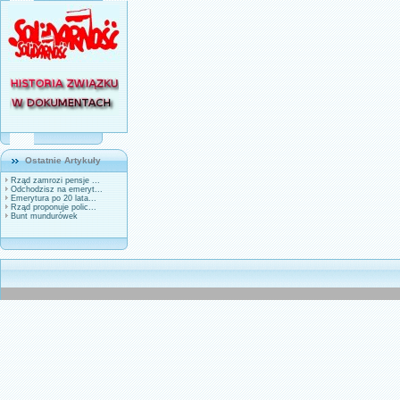
Ostatnie Artykuły
Rząd zamrozi pensje ...
Odchodzisz na emeryt...
Emerytura po 20 lata...
Rząd proponuje polic...
Bunt mundurówek