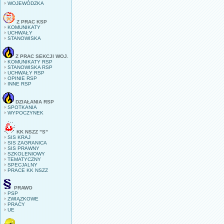
WOJEWÓDZKA
Z PRAC KSP
KOMUNIKATY
UCHWAŁY
STANOWISKA
Z PRAC SEKCJI WOJ.
KOMUNIKATY RSP
STANOWISKA RSP
UCHWAŁY RSP
OPINIE RSP
INNE RSP
DZIAŁANIA RSP
SPOTKANIA
WYPOCZYNEK
KK NSZZ "S"
SIS KRAJ
SIS ZAGRANICA
SIS PRAWNY
SZKOLENIOWY
TEMATYCZNY
SPECJALNY
PRACE KK NSZZ
PRAWO
PSP
ZWIĄZKOWE
PRACY
UE